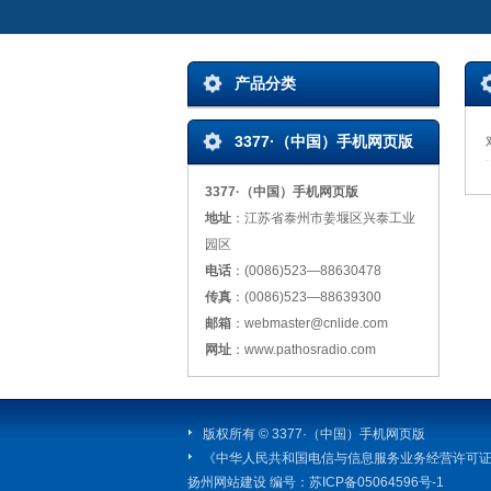
产品分类
3377·（中国）手机网页版
3377·（中国）手机网页版
地址
：江苏省泰州市姜堰区兴泰工业
园区
电话
：(0086)523—88630478
传真
：(0086)523—88639300
邮箱
：webmaster@cnlide.com
网址
：www.pathosradio.com
版权所有 © 3377·（中国）手机网页版
《中华人民共和国电信与信息服务业务经营许可
扬州网站建设
编号：
苏ICP备05064596号-1