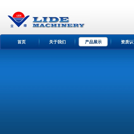
首页
关于我们
产品展示
资质认