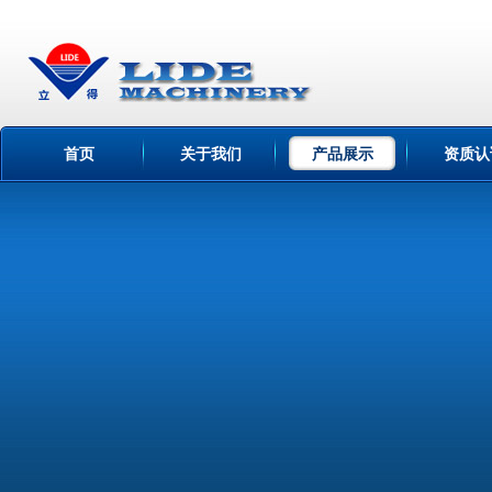
首页
关于我们
产品展示
资质认