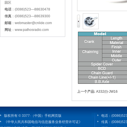
园区
电话
：(0086)523—88630478
传真
：(0086)523—88639300
邮箱
：webmaster@cnlide.com
网址
：www.pathosradio.com
上一个产品:
A332(Ⅰ)-JW16
版权所有 © 3377·（中国）手机网页版
电话：(0086)52
《中华人民共和国电信与信息服务业务经营许可证》
传真：(0086)52