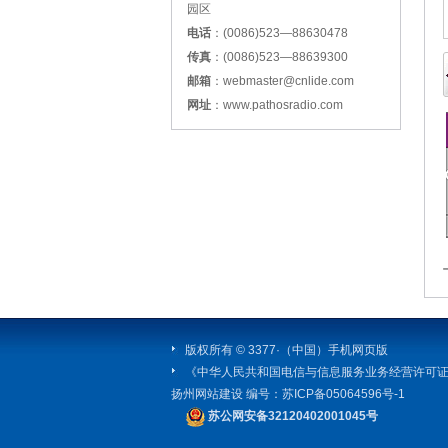
园区
电话
：(0086)523—88630478
传真
：(0086)523—88639300
邮箱
：webmaster@cnlide.com
网址
：www.pathosradio.com
版权所有 © 3377·（中国）手机网页版
《中华人民共和国电信与信息服务业务经营许可
扬州网站建设
编号：
苏ICP备05064596号-1
苏公网安备32120402001045号