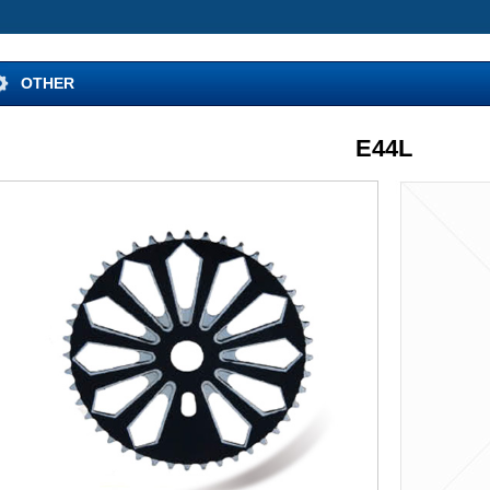
OTHER
E44L