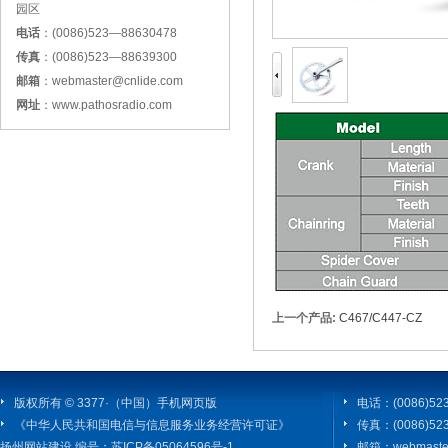
园区
电话
：(0086)523—88630478
传真
：(0086)523—88639300
邮箱
：webmaster@cnlide.com
网址
：www.pathosradio.com
上一个产品:
C467/C447-CZ
版权所有 © 3377·（中国）手机网页版
电话：(0086)52
《中华人民共和国电信与信息服务业务经营许可证》
传真：(0086)52
扬州网站建设
编号：
苏ICP备05064596号-1
邮箱：webmaster