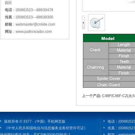
园区
电话
：(0086)523—88630478
传真
：(0086)523—88639300
邮箱
：webmaster@cnlide.com
网址
：www.pathosradio.com
上一个产品:
C48F/C46F-CZ(永久
版权所有 © 3377·（中国）手机网页版
电话：(0086)52
《中华人民共和国电信与信息服务业务经营许可证》
传真：(0086)52
扬州网站建设
编号：
苏ICP备05064596号-1
邮箱：webmaster