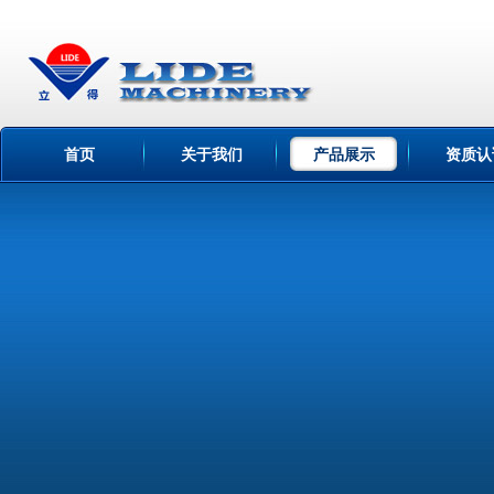
首页
关于我们
产品展示
资质认