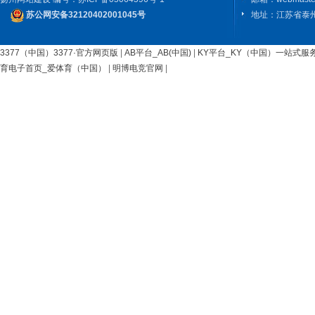
苏公网安备32120402001045号
地址：江苏省泰
3377（中国）3377·官方网页版
|
AB平台_AB(中国)
|
KY平台_KY（中国）一站式服
育电子首页_爱体育（中国）
|
明博电竞官网
|