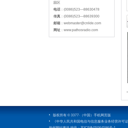
园区
电话
：(0086)523—88630478
传真
：(0086)523—88639300
邮箱
：webmaster@cnlide.com
网址
：www.pathosradio.com
版权所有 © 3377·（中国）手机网页版
《中华人民共和国电信与信息服务业务经营许可
扬州网站建设
编号：
苏ICP备05064596号-1