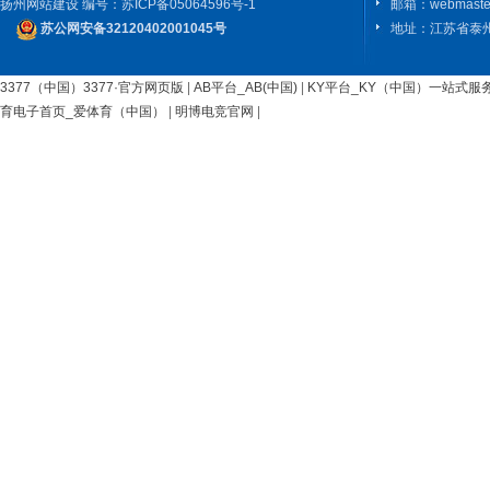
扬州网站建设
编号：
苏ICP备05064596号-1
邮箱：webmaster
苏公网安备32120402001045号
地址：江苏省泰
3377（中国）3377·官方网页版
|
AB平台_AB(中国)
|
KY平台_KY（中国）一站式服
育电子首页_爱体育（中国）
|
明博电竞官网
|