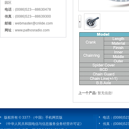
园区
电话
：(0086)523—88630478
传真
：(0086)523—88639300
邮箱
：webmaster@cnlide.com
网址
：www.pathosradio.com
上一个产品:
暂无信息!
版权所有 © 3377·（中国）手机网页版
电话：(0086)52
《中华人民共和国电信与信息服务业务经营许可证》
传真：(0086)52