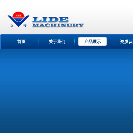
首页
关于我们
产品展示
资质认