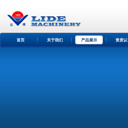
首页
关于我们
产品展示
资质认