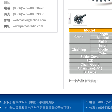
园区
电话
：(0086)523—88630478
传真
：(0086)523—88639300
邮箱
：webmaster@cnlide.com
网址
：www.pathosradio.com
上一个产品:
暂无信息!
版权所有 © 3377·（中国）手机网页版
电话：(0086)52
《中华人民共和国电信与信息服务业务经营许可证》
传真：(0086)52